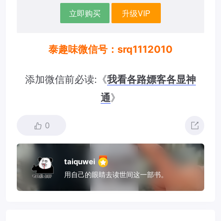
立即购买
升级VIP
泰趣味微信号：srq1112010
添加微信前必读:《
我看各路嫖客各显神
通
》
0
taiquwei
用自己的眼睛去读世间这一部书。